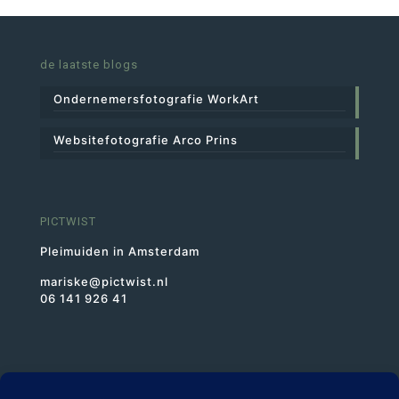
de laatste blogs
Ondernemersfotografie WorkArt
Websitefotografie Arco Prins
PICTWIST
Pleimuiden in Amsterdam
mariske@pictwist.nl
06 141 926 41
BTWnr NL1943.46.523.B01