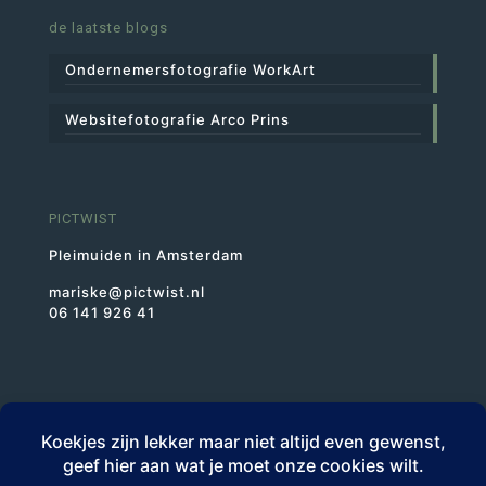
de laatste blogs
Ondernemersfotografie WorkArt
Websitefotografie Arco Prins
PICTWIST
Pleimuiden in Amsterdam
mariske@pictwist.nl
06 141 926 41
BTWnr NL1943.46.523.B01
KvK 30227193