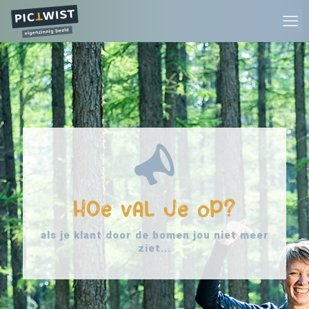
HOe vAL Je oP?
als je klant door de bomen jou niet meer
ziet...