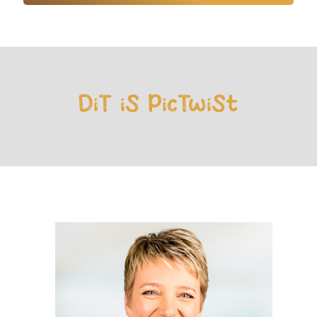
DiT iS PicTwiSt