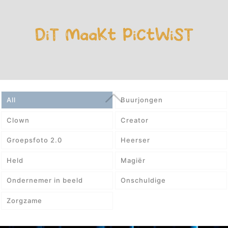
DiT MaaKt PiCtWiST
All
Buurjongen
Clown
Creator
Groepsfoto 2.0
Heerser
Held
Magiër
Ondernemer in beeld
Onschuldige
Zorgzame