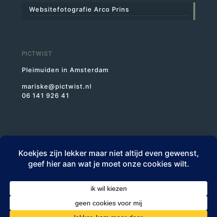
Websitefotografie Arco Prins
PICTWIST
Pleimuiden in Amsterdam
mariske@pictwist.nl
06 141 926 41
BTWnr NL1943.46.523.B01
KvK 30227193
© PICTWIST | Mariske Krijgsman