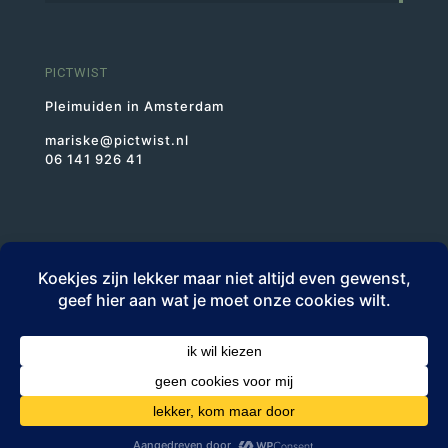
PICTWIST
Pleimuiden in Amsterdam
mariske@pictwist.nl
06 141 926 41
BTWnr NL1943.46.523.B01
KvK 30227193
© PICTWIST | Mariske Krijgsman