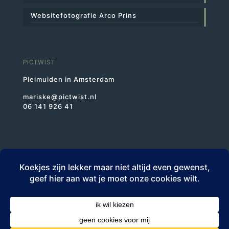
Websitefotografie Arco Prins
PICTWIST
Pleimuiden in Amsterdam
mariske@pictwist.nl
06 141 926 41
BTWnr NL1943.46.523.B01
KvK 30227193
© PICTWIST | Mariske Krijgsman